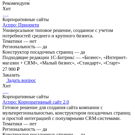
Рекомендуем
Хит
Корпоративные сайты
Аспро: Приорити
Универсальное типовое решение, созданное с учетом
потребностей среднего и крупного бизнеса.
Тематики
—
нет
Региональность
—
да
Конструктор посадочных страниц
—
да
Подходящие редакции 1С-Битрикс
—
«Бизнес», «Интернет-
магазин + CRM», «Малый бизнес», «Стандарт», «Старт»
27 900 ₽
Заказать
Задать вопрос
Хит
Корпоративные сайты
Аспро: Корпоративный сайт 2.0
Готовое решение для создания сайта компании с
мультирегиональностью, конструктором посадочных страниц
и простой интеграцией с популярными CRM-системами.
Тематики
—
нет
Региональность
—
да
Конструктор посадочных страниц
—
да