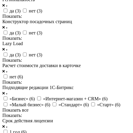
да (
3
)
нет (
3
)
Показать:
Конструктор посадочных страниц
да (
3
)
нет (
3
)
Показать:
Lazy Load
да (
3
)
нет (
3
)
Показать:
Расчет стоимости доставки в карточке
нет (
6
)
Показать:
Подходящие редакции 1С-Битрикс
«Бизнес» (
6
)
«Интернет-магазин + CRM» (
6
)
«Малый бизнес» (
6
)
«Стандарт» (
6
)
«Старт» (
6
)
Показать все
Показать:
Срок действия лицензии
1 год (
6
)